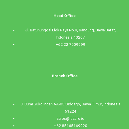
Head Office
Jl. Batununggal Elok Raya No.9, Bandung, Jawa Barat,
Indonesia 40267
+62 22 7509999
Branch Office
Jl.Bumi Suko Indah AA-05 Sidoarjo, Jawa Timur, Indonesia
61224
sales@lazaro.id
+62 85165169920