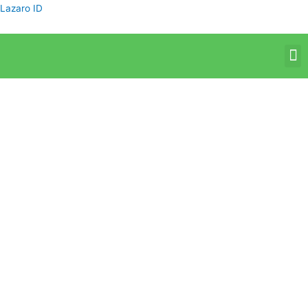
Skip
Lazaro ID
to
content
M