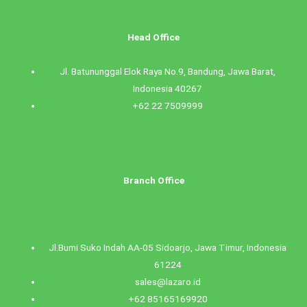
Head Office
Jl. Batununggal Elok Raya No.9, Bandung, Jawa Barat,
Indonesia 40267
+62 22 7509999
Branch Office
Jl.Bumi Suko Indah AA-05 Sidoarjo, Jawa Timur, Indonesia
61224
sales@lazaro.id
+62 85165169920